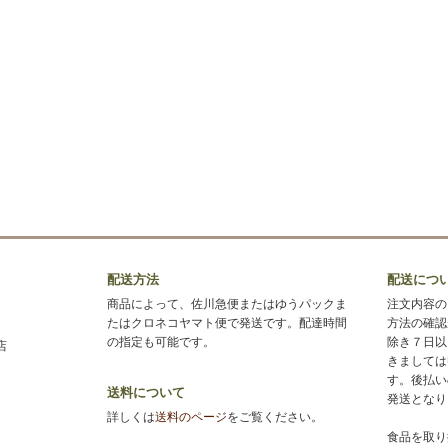
配送方法
配送につ
商品によって、佐川急便またはゆうパックま
注文内容の
たはクロネコヤマト便で発送です。配達時間
方法の確認
の指定も可能です。
除き７日以
店
きましては
す。後払い
送料について
発送となり
詳しくは
送料のページ
をご覧ください。
食品を取り