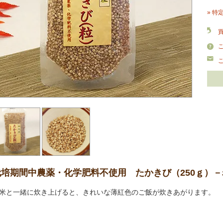
» 特
栽培期間中農薬・化学肥料不使用 たかきび（250ｇ）
米と一緒に炊き上げると、きれいな薄紅色のご飯が炊きあがります。