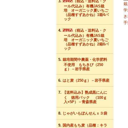
（税込・送料込・ク
栽
ール代込み）有機JAS栽
学
培 オーガニック夏いちご
（品種すずあかね）1箱4パ
き
ック
手
（税込・送料込・ク
ール代込み）有機JAS栽
培 オーガニック夏いちご
（品種すずあかね）2箱8パ
ック
栽培期間中農薬・化学肥料
不使用 もちきび（250
ｇ）－岩手県産
はと麦（250ｇ）－岩手県産
【送料込み】熟成黒にんに
く 徳用パック （100ｇ
入×5P）－青森県産
じゃがいもぽんせんｘ３袋
国内産もち麦（品種：キラ