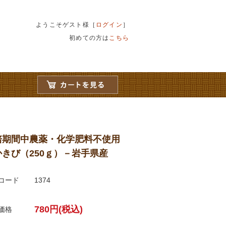
ようこそゲスト様［
ログイン
］
初めての方は
こちら
培期間中農薬・化学肥料不使用
かきび（250ｇ）－岩手県産
コード
1374
780円(税込)
価格