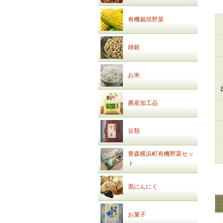
有機栽培野菜
雑穀
お米
農産加工品
豆類
青森横浜町有機野菜セッ
ト
黒にんにく
お菓子