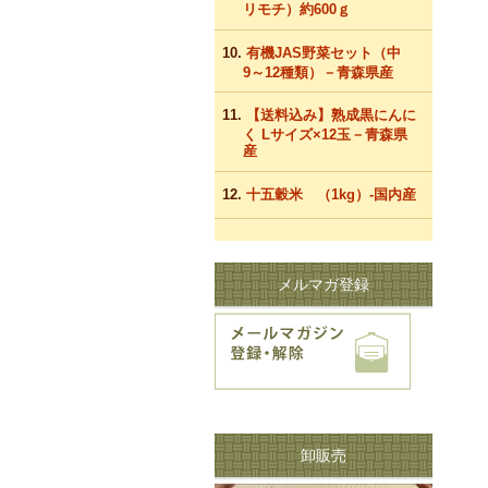
リモチ）約600ｇ
有機JAS野菜セット（中
9～12種類）－青森県産
【送料込み】熟成黒にんに
く Lサイズ×12玉－青森県
産
十五穀米 （1kg）-国内産
メルマガ登録
卸販売