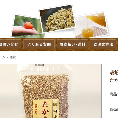
ーム
雑穀
＞
栽
た
商品
販売