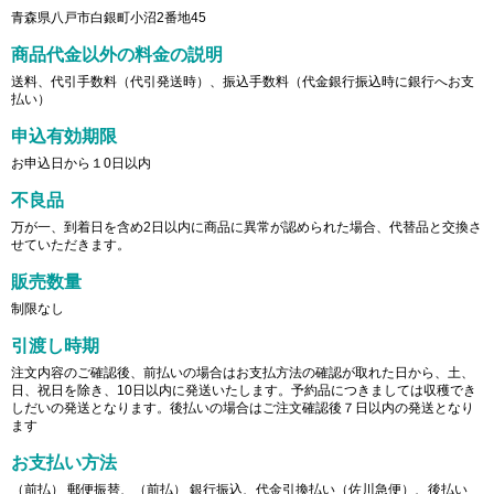
青森県八戸市白銀町小沼2番地45
商品代金以外の料金の説明
送料、代引手数料（代引発送時）、振込手数料（代金銀行振込時に銀行へお支
払い）
申込有効期限
お申込日から１0日以内
不良品
万が一、到着日を含め2日以内に商品に異常が認められた場合、代替品と交換さ
せていただきます。
販売数量
制限なし
引渡し時期
注文内容のご確認後、前払いの場合はお支払方法の確認が取れた日から、土、
日、祝日を除き、10日以内に発送いたします。予約品につきましては収穫でき
しだいの発送となります。後払いの場合はご注文確認後７日以内の発送となり
ます
お支払い方法
（前払） 郵便振替、（前払） 銀行振込、代金引換払い（佐川急便）、後払い