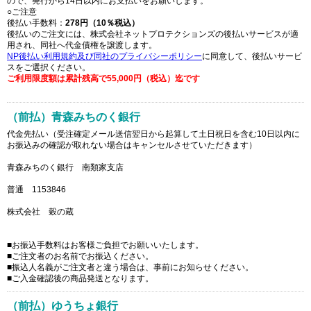
ので、発行から14日以内にお支払いをお願いします。
○ご注意
後払い手数料：
278円（10％税込）
後払いのご注文には、株式会社ネットプロテクションズの後払いサービスが適
用され、同社へ代金債権を譲渡します。
NP後払い利用規約及び同社のプライバシーポリシー
に同意して、後払いサービ
スをご選択ください。
ご利用限度額は累計残高で55,000円（税込）迄です
（前払）青森みちのく銀行
代金先払い（受注確定メール送信翌日から起算して土日祝日を含む10日以内に
お振込みの確認が取れない場合はキャンセルさせていただきます）
青森みちのく銀行 南類家支店
普通 1153846
株式会社 穀の蔵
■お振込手数料はお客様ご負担でお願いいたします。
■ご注文者のお名前でお振込ください。
■振込人名義がご注文者と違う場合は、事前にお知らせください。
■ご入金確認後の商品発送となります。
（前払）ゆうちょ銀行